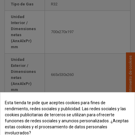
Tipo de Gas
R32
Unidad
Interior /
Dimensiones
700x270x197
netas
(AnxAlxPr)
mm
Consentimiento de cookies
Unidad
Exterior /
Dimensiones
665x530x260
netas
(AnxAlxPr)
mm
Esta tienda te pide que aceptes cookies para fines de
Tubería
rendimiento, redes sociales y publicidad. Las redes sociales y las
frigorífica
1/4” - 3/8”
cookies publicitarias de terceros se utilizan para ofrecerte
(Líquido -
funciones de redes sociales y anuncios personalizados. ¿Aceptas
Gas) Pulg.
estas cookies y el procesamiento de datos personales
involucrados?