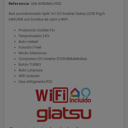
Referencia:
GIA-S09SAKU-R32
Aire acondicionado Split 1x1 DC Inverter Giatsu 2250 frig/h
SAKURA con bomba de calor y WiFi
Protección Golden Fin
Temporizador 24 h
Auto-restart
Función I Feel
Modo Silencioso
Compresor DC inverter (TOSHIBA&Midea)
Botón TURBO
Auto Limpieza
WiFi incluido
Gas refrigerante R32