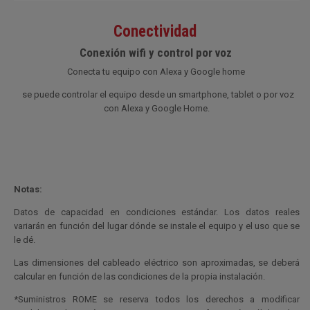
Conectividad
Conexión wifi y control por voz
Conec
t
a
t
u
equ
i
p
o
co
n
Alexa
y
Goog
l
e
ho
m
e
se puede controlar el equipo desde un smartphone, tablet o por voz
con Alexa y Google Home.
Notas:
Datos de capacidad en condiciones estándar. Los datos reales
variarán en función del lugar dónde se instale el equipo y el uso que se
le dé.
Las dimensiones del cableado eléctrico son aproximadas, se deberá
calcular en función de las condiciones de la propia instalación.
*Suministros ROME se reserva todos los derechos a modificar