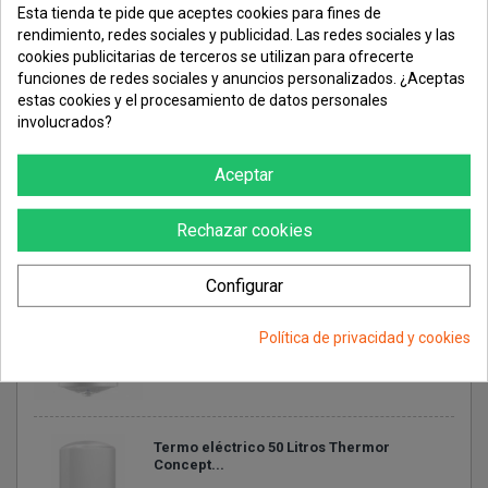
Esta tienda te pide que aceptes cookies para fines de
AIRE ACONDICIONADO
Consentimiento de cookies
rendimiento, redes sociales y publicidad. Las redes sociales y las
cookies publicitarias de terceros se utilizan para ofrecerte
funciones de redes sociales y anuncios personalizados. ¿Aceptas
estas cookies y el procesamiento de datos personales
TERMOS
CALENTADORES
involucrados?
Termo eléctrico Semi-Instantáneo eco...
Aceptar
Rechazar cookies
Configurar
Termo eléctrico ESSENTIAL ECO by HTW
50...
Política de privacidad y cookies
Termo eléctrico 50 Litros Thermor
Concept...