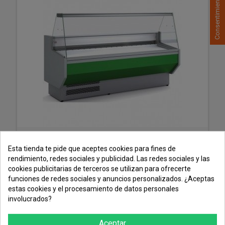
Vitrina Expositora Refrigerada Cristal Recto Fondo
800 MM por 2 Metros de Largo Docriluc
Esta tienda te pide que aceptes cookies para fines de
rendimiento, redes sociales y publicidad. Las redes sociales y las
cookies publicitarias de terceros se utilizan para ofrecerte
funciones de redes sociales y anuncios personalizados. ¿Aceptas
MÁS
estas cookies y el procesamiento de datos personales
involucrados?
Aceptar