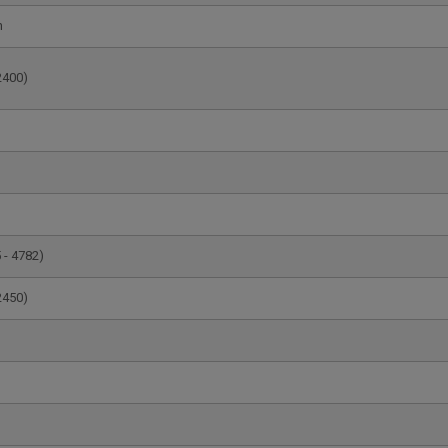
h
2400)
 - 4782)
2450)