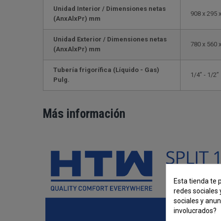
Unidad Interior / Dimensiones netas
908 x 295 
(AnxAlxPr) mm
Unidad Exterior / Dimensiones netas
780 x 560 
(AnxAlxPr) mm
Tubería frigorífica (Líquido - Gas)
1/4” - 1/2”
Pulg.
Más información
Esta tienda te 
redes sociales 
sociales y anu
involucrados?