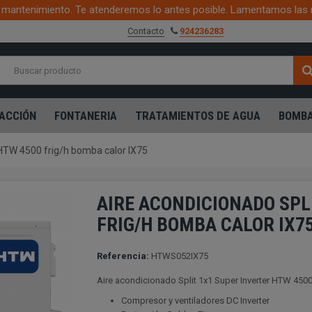
mantenimiento. Te atenderemos lo antes posible. Lamentamos las 
Contacto
924236283
ACCIÓN
FONTANERIA
TRATAMIENTOS DE AGUA
BOMBA
 HTW 4500 frig/h bomba calor IX75
AIRE ACONDICIONADO SPL
FRIG/H BOMBA CALOR IX7
Referencia:
HTWS052IX75
Aire acondicionado Split 1x1 Super Inverter HTW 4500
Compresor y ventiladores DC Inverter