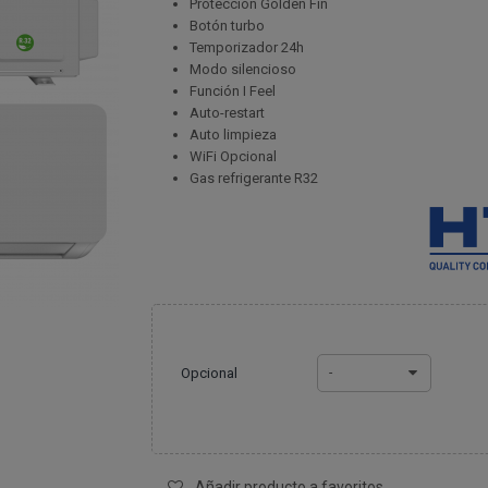
Protección Golden Fin
Botón turbo
Temporizador 24h
Modo silencioso
Función I Feel
Auto-restart
Auto limpieza
WiFi Opcional
Gas refrigerante R32
Opcional
-
Añadir producto a favoritos