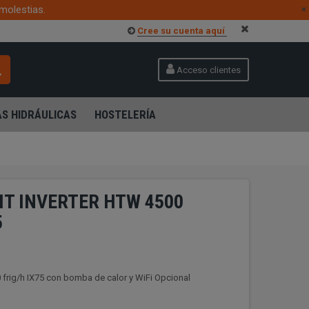
molestias.
×
Cree su cuenta aquí
Acceso clientes
S HIDRÁULICAS
HOSTELERÍA
IT INVERTER HTW 4500
5
 frig/h IX75 con bomba de calor y WiFi Opcional