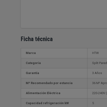
Ficha técnica
Marca
HTW
Categoría
Split Pare
Garantía
3 Años
M² Recomendado por estancia
36 M² Apr
Alimentación Eléctrica
220-240V 
Capacidad refrigeración kW
5