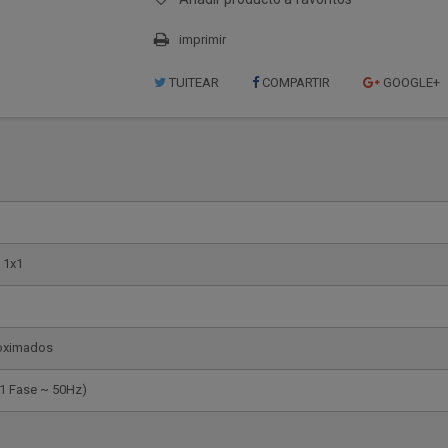
imprimir
TUITEAR
COMPARTIR
GOOGLE+
d 1x1
oximados
(1 Fase ~ 50Hz)