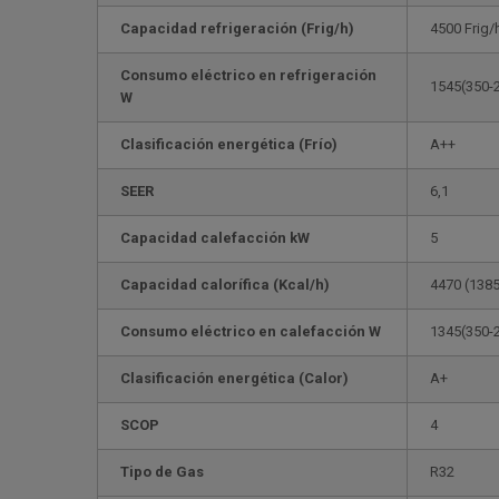
Capacidad refrigeración (Frig/h)
4500 Frig/
Consumo eléctrico en refrigeración
1545(350-
W
Clasificación energética (Frío)
A++
SEER
6,1
Capacidad calefacción kW
5
Capacidad calorífica (Kcal/h)
4470 (1385
Consumo eléctrico en calefacción W
1345(350-
Clasificación energética (Calor)
A+
SCOP
4
Tipo de Gas
R32