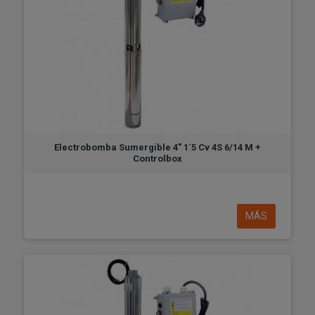
Electrobomba Sumergible 4" 1´5 Cv 4S 6/14 M +
Controlbox
MÁS