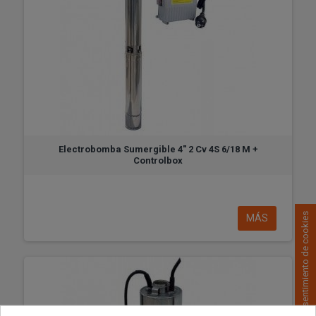
Electrobomba Sumergible 4" 2 Cv 4S 6/18 M +
Controlbox
Consentimiento de cookies
MÁS