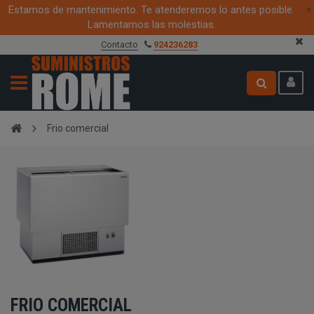
Estamos de mantenimiento. Te atenderemos lo antes posible.
×
Lamentamos las molestias.
Cree su cuenta aquí
Frio comercial
FRIO COMERCIAL