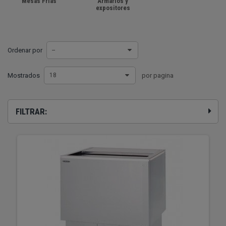
Mesas Frías
Armarios y
expositores
Ordenar por
--
Mostrados
18
por pagina
FILTRAR: