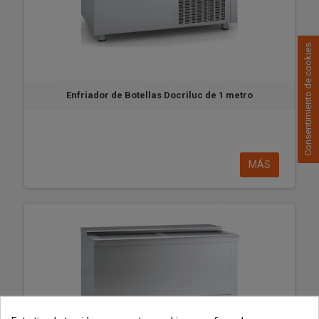
Consentimiento de cookies
Enfriador de Botellas Docriluc de 1 metro
MÁS