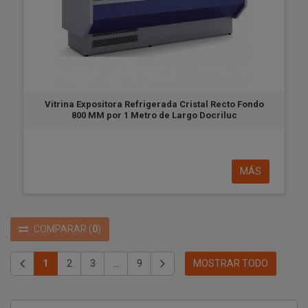
Vitrina Expositora Refrigerada Cristal Recto Fondo
800 MM por 1 Metro de Largo Docriluc
MÁS
COMPARAR
(
0
)
1
2
3
...
9
MOSTRAR TODO