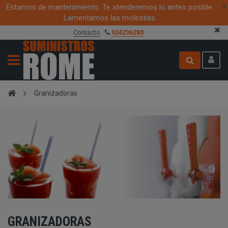
Estamos de mantenimiento. Te atenderemos lo antes posible.
×
Lamentamos las molestias.
Cree su cuenta aquí
Granizadoras
GRANIZADORAS