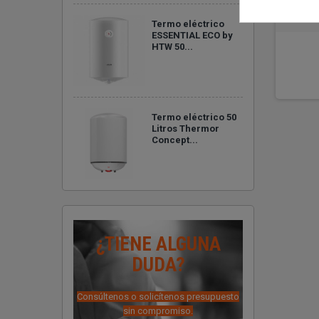
Cal
Na
Termo eléctrico
ESSENTIAL ECO by
HTW 50...
Termo eléctrico 50
Litros Thermor
Concept...
-
¿TIENE ALGUNA
DUDA?
Consúltenos o solicítenos presupuesto
sin compromiso.