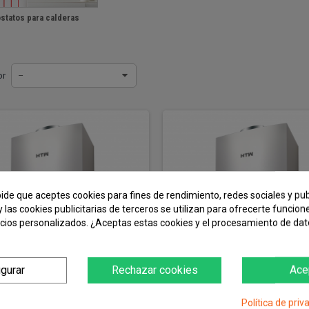
statos para calderas
or
--
icionado Cassette HTW
Aire acondicionado Conducto
6000...
Inverter HTW...
Co
pide que aceptes cookies para fines de rendimiento, redes sociales y pub
y las cookies publicitarias de terceros se utilizan para ofrecerte funcio
ncios personalizados. ¿Aceptas estas cookies y el procesamiento de da
igurar
Rechazar cookies
Ace
Política de priv