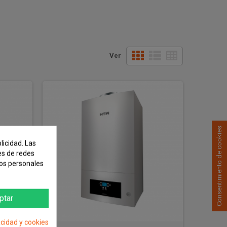
Ver
rtina de Aire HTW SA2 de 1,20 Mtrs.
Consentimiento de cookies
licidad. Las
nes de redes
tos personales
ptar
acidad y cookies