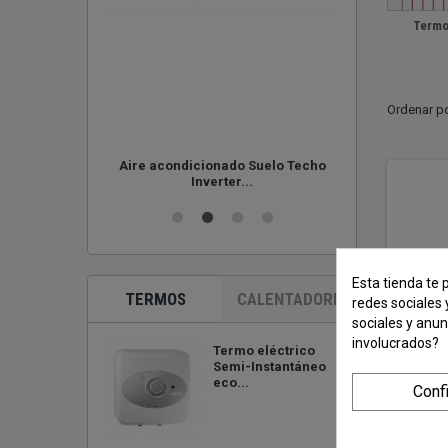
Termo
Ordenar p
Aire acondicionado Suelo Techo
Aire acond
de 1,20 Mtrs.
Inverter...
Esta tienda te 
TERMOS
CALENTADORES
redes sociales 
sociales y anu
involucrados?
Termo eléctrico
Semi-Instantáneo
eco...
Conf