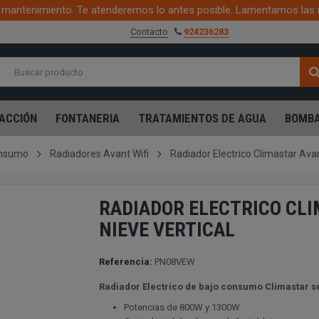
mantenimiento. Te atenderemos lo antes posible. Lamentamos las 
Contacto
924236283
ACCIÓN
FONTANERIA
TRATAMIENTOS DE AGUA
BOMBA
onsumo
Radiadores Avant Wifi
Radiador Electrico Climastar Avan
RADIADOR ELECTRICO CLI
NIEVE VERTICAL
Referencia:
PN08VEW
Radiador Electrico de bajo consumo Climastar se
Potencias de 800W y 1300W