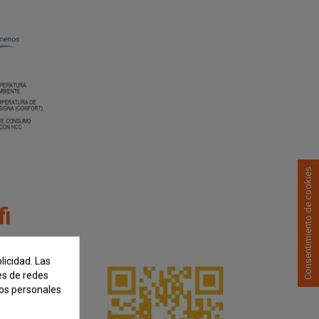
Consentimiento de cookies
fi
licidad. Las
nes de redes
tos personales