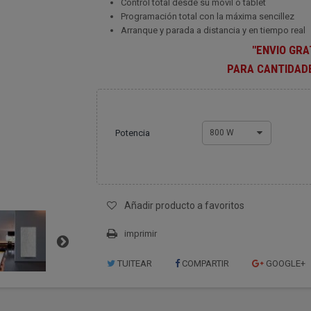
Control total desde su móvil o tablet
Programación total con la máxima sencillez
Arranque y parada a distancia y en tiempo real
"ENVIO GRA
PARA CANTIDAD
Potencia
800 W
Añadir producto a favoritos
imprimir
TUITEAR
COMPARTIR
GOOGLE+