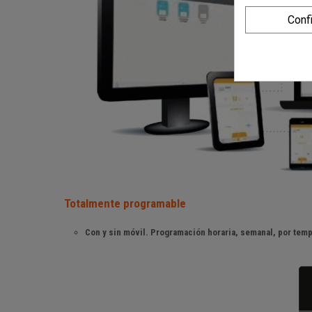
Conf
Totalmente programable
Con y sin móvil. Programación horaria, semanal, por tem