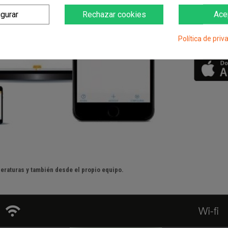
igurar
Rechazar cookies
Ace
Política de priv
peraturas y también desde el propio equipo.