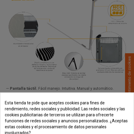
Consentimiento de cookies
—
Pantalla táctil.
Fácil manejo. Intuitiva. Manual y automático.
—
Programable.
Un programa semanal pre-establecido con la libertad
Esta tienda te pide que aceptes cookies para fines de
de reprogramar a su gusto.
rendimiento, redes sociales y publicidad. Las redes sociales y las
—
Función Eco.
-3 o C ahorra un 21%
cookies publicitarias de terceros se utilizan para ofrecerte
funciones de redes sociales y anuncios personalizados. ¿Aceptas
—
Power Control.
HCC System.
estas cookies y el procesamiento de datos personales
involucrados?
—
Memory Pro.
Si se corta la corriente, basta con poner la hora, no