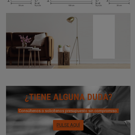
¿TIENE ALGUNA DUDA?
Consúltenos o solicítenos presupuesto sin compromiso.
PULSE AQUÍ