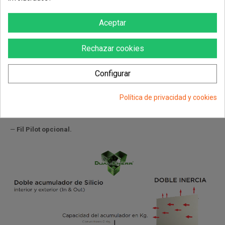
pierde la programación
Aceptar
—
Doble inercia.
Dual Kherr In & Out.
Acumulador interior y exterior
de Silicio.
Rechazar cookies
—
Función ventana abierta.
Se desconecta al producirse una bajada
brusca de la temperatura.
Configurar
—
Función anti-hielo.
—
Copia programación día.
Política de privacidad y cookies
—
Doble aislamiento. Clase II.
—
Fil Pilot opcional.