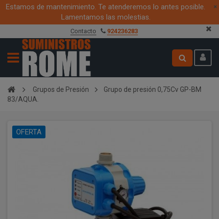
Estamos de mantenimiento. Te atenderemos lo antes posible.
×
Lamentamos las molestias.
Contacto
924236283
Grupos de Presión
Grupo de presión 0,75Cv GP-BM
83/AQUA.
OFERTA