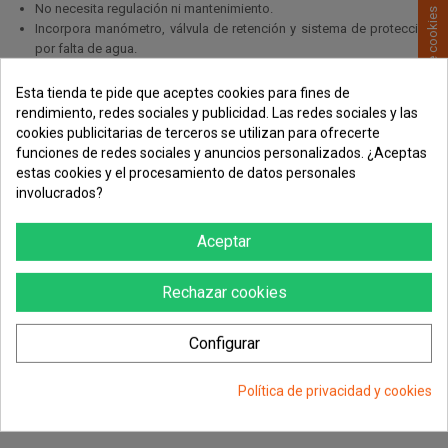
No necesita regulación ni mantenimiento.
Consentimiento de cookies
Incorpora manómetro, válvula de retención y sistema de protección
por falta de agua.
Se suministra con cable eléctrico + conector SCHUKO-M y cable
eléctrico + conector SCHUKO hembra para la conexión directa de la
Esta tienda te pide que aceptes cookies para fines de
bomba.
rendimiento, redes sociales y publicidad. Las redes sociales y las
Dispone de nuevo sistema de Rearme Automático en caso de paro
cookies publicitarias de terceros se utilizan para ofrecerte
por falta de agua y de Función Antibloqueo en caso de inactividad
funciones de redes sociales y anuncios personalizados. ¿Aceptas
durante más de 24 h.
estas cookies y el procesamiento de datos personales
involucrados?
Aceptar
Rechazar cookies
Configurar
Política de privacidad y cookies
Descargas