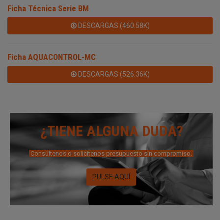
Ficha Técnica Serie BM
DESCARGAS (460.58K)
Ficha AQUACONTROL-MC
DESCARGAS (526.36K)
¿TIENE ALGUNA DUDA?
Consúltenos o solicítenos presupuesto sin compromiso.
PULSE AQUÍ