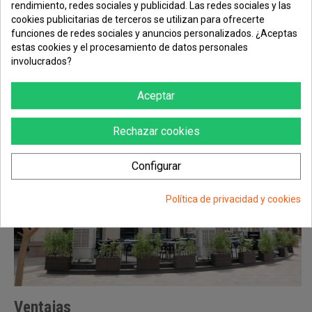
rendimiento, redes sociales y publicidad. Las redes sociales y las
cookies publicitarias de terceros se utilizan para ofrecerte
funciones de redes sociales y anuncios personalizados. ¿Aceptas
Pantalla táctil LCD
estas cookies y el procesamiento de datos personales
involucrados?
Esta gama de acondicionadores evaporativos portátiles contiene una
pantalla táctil LCD y mando a distancia. Además, otra ventaja es que
Aceptar
los evaporativos no tiene riesgo de Legionela, al no producir gota de
agua.
Rechazar cookies
Configurar
Política de privacidad y cookies
Ventajas