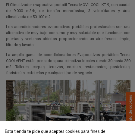
El Climatizador evaporativo portátil Tecna MOVILCOOL KT-9, con caudal
de 9.000 m3/h, de tensión monofásica, 3 velocidades y área
climatizada de 50-100 m2.
Los acondicionadores evaporativos portátiles profesionales son una
alternativa de muy bajo consumo y muy saludable que funcionan con
puertas y ventanas abiertas proporcionando un aire fresco, limpio,
filtrado y lavado.
La amplia gama de acondicionadores Evaporativos portátiles Tecna
COOLVENT están pensados para climatizar locales desde 30 hasta 280
m2. Talleres, carpas, terrazas, cocinas, restaurantes, pastelerías,
floristerías, cafeterías y cualquier tipo de negocio.
Consentimiento de cookies
Esta tienda te pide que aceptes cookies para fines de