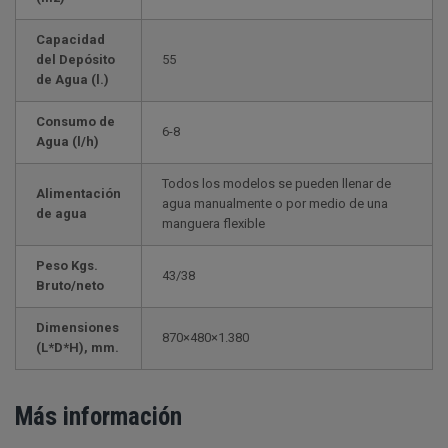
Capacidad
del Depósito
55
de Agua (l.)
Consumo de
6-8
Agua (l/h)
Todos los modelos se pueden llenar de
Alimentación
agua manualmente o por medio de una
de agua
manguera flexible
Peso Kgs.
43/38
Bruto/neto
Dimensiones
870×480×1.380
(L*D*H), mm.
Más información