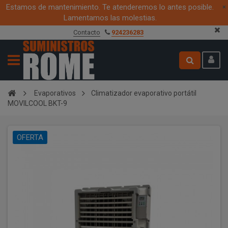
Estamos de mantenimiento. Te atenderemos lo antes posible.
×
Lamentamos las molestias.
Contacto
924236283
Evaporativos
Climatizador evaporativo portátil
MOVILCOOL BKT-9
OFERTA