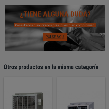
¿TIENE ALGUNA DUDA?
Consúltenos o solicítenos presupuesto sin compromiso.
PULSE AQUÍ
Otros productos en la misma categoría