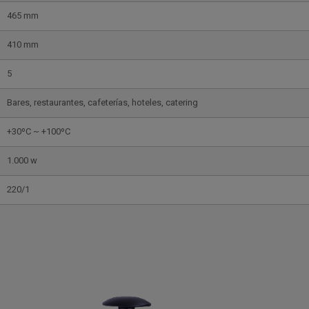
465 mm
410 mm
5
Bares, restaurantes, cafeterías, hoteles, catering
+30ºC ~ +100ºC
1.000 w
220/1