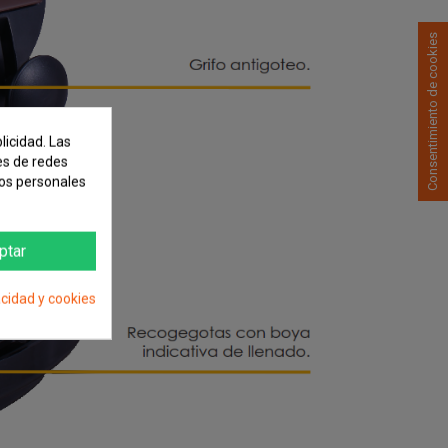
Consentimiento de cookies
licidad. Las
nes de redes
tos personales
ptar
acidad y cookies