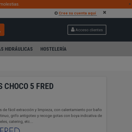
molestias.
×
Cree su cuenta aquí
Acceso clientes
S HIDRÁULICAS
HOSTELERÍA
S CHOCO 5 FRED
s de fácil extracción y limpieza, con calentamiento por baño
tinuo, grifo antigoteo y recoge gotas con boya indicativa de
eles, catering, etc.…