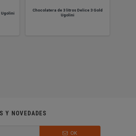
Chocolatera de 3 litros Delice 3 Gold
Chocola
 Ugolini
Ugolini
AS Y NOVEDADES
OK