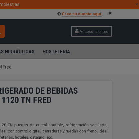
molestias.
×
Cree su cuenta aquí
Acceso clientes
S HIDRÁULICAS
HOSTELERÍA
N Fred
IGERADO DE BEBIDAS
 1120 TN FRED
0 TN puertas de cristal abatible, refrigeración ventilada,
les, con control digital, cerraduras y ruedas con freno. Ideal
terías, hoteles, catering, etc.