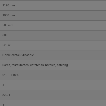
1120 mm
1900 mm
585 mm
688
525 w
Doble cristal / Abatible
Bares, restaurantes, cafeterías, hoteles, catering
0ºC ~ +10ºC
4
220/1
1