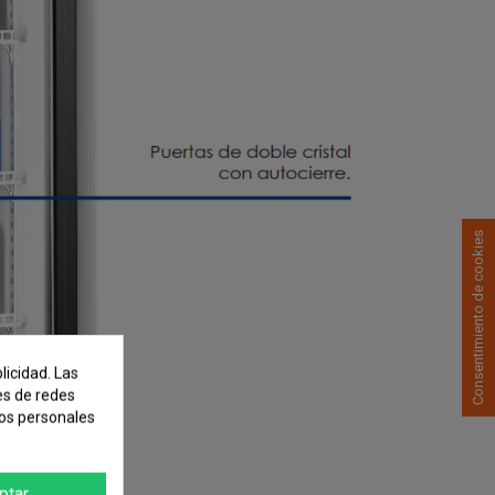
Consentimiento de cookies
licidad. Las
nes de redes
tos personales
ptar