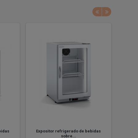
bidas
Expositor refrigerado de bebidas
Expos
sobre...